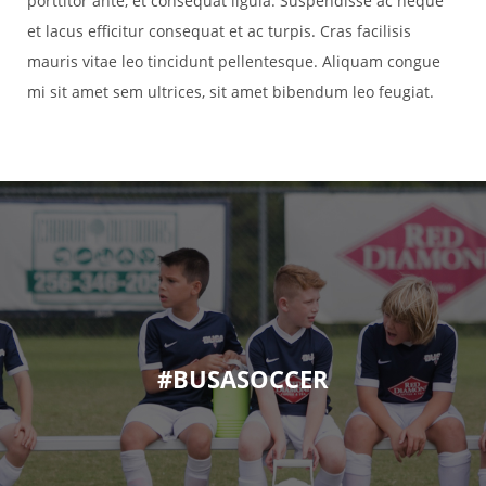
porttitor ante, et consequat ligula. Suspendisse ac neque
et lacus efficitur consequat et ac turpis. Cras facilisis
mauris vitae leo tincidunt pellentesque. Aliquam congue
mi sit amet sem ultrices, sit amet bibendum leo feugiat.
#BUSASOCCER