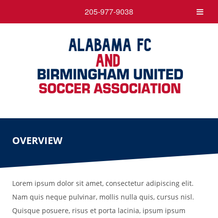
205-977-9038
OVERVIEW
Lorem ipsum dolor sit amet, consectetur adipiscing elit.
Nam quis neque pulvinar, mollis nulla quis, cursus nisl.
Quisque posuere, risus et porta lacinia, ipsum ipsum